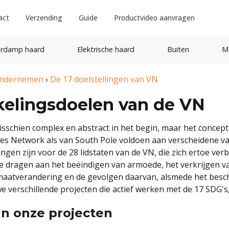
act
Verzending
Guide
Productvideo aanvragen
rdamp haard
Elektrische haard
Buiten
M
ondernemen
›
De 17 doelstellingen van VN
elingsdoelen van de VN
isschien complex en abstract in het begin, maar het concept 
es Network als van South Pole voldoen aan verscheidene v
llingen zijn voor de 28 lidstaten van de VN, die zich ertoe 
ij te dragen aan het beëindigen van armoede, het verkrijgen
limaatverandering en de gevolgen daarvan, alsmede het besc
 verschillende projecten die actief werken met de 17 SDG's
an onze projecten