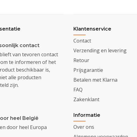
sentatie
Klantenservice
Contact
soonlijk contact
Verzending en levering
lieft van tevoren contact
Retour
om te informeren of het
oduct beschikbaar is,
Prijsgarantie
iet alle producten
Betalen met Klarna
eld zijn.
FAQ
Zakenklant
Informatie
oor heel België
Over ons
den door heel Europa
Algemene voorwaarden