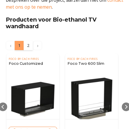
bespreken over uw project, aarzel dan niet om
contact
met ons op te nemen
.
Producten voor Bio-ethanol TV
wandhaard
‹
›
1
2
FOCO BY CACH FIRES
FOCO BY CACH FIRES
Foco Two 600 Slim
Foco Two 1000 Slim