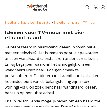
›
›
Bioethanol-haard.be
Inspiratie
Bio-ethanol haard in TV-muur
Ideeën voor TV-muur met bio-
ethanol haard
Geïnteresseerd in haardwand ideeën in combinatie
met een televisie? Het is immens populair geworden
om een wandhaard te installeren onder een televisie.
En wij begrijpen waarom! Het is mogelijk om een
wandhaard exact naar uw eigen smaak te
personaliseren. De bio-ethanol wandhaard zal zeker
het middelpunt van de belangstelling zijn in uw
woning! Als u op zoek bent naar wandhaard ideeën,
bent up op het juiste adres!
Er zijn verschillende mogelijkheden om een haard toe
te voegen aan een mediawand. Dus of u het nu wilt